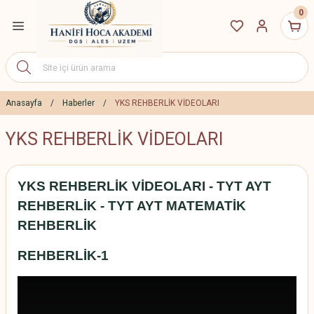
0
Geri Dön
ETLERİ
7 Eğitim Paketleri
Anasayfa
Haberler
YKS REHBERLİK VİDEOLARI
YKS REHBERLİK VİDEOLARI
27 Eğitim Paketleri
S Canlı Dersler
YKS REHBERLİK VİDEOLARI - TYT AYT
REHBERLİK - TYT AYT MATEMATİK
REHBERLİK
yıt İndirim Paketleri
REHBERLİK-1