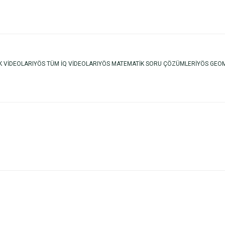
TİK VİDEOLARIYÖS TÜM İQ VİDEOLARIYÖS MATEMATİK SORU ÇÖZÜMLERİYÖS GEO