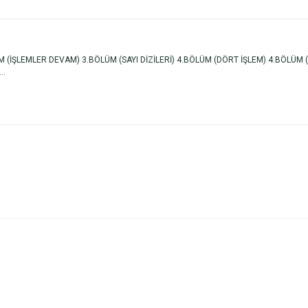
(İŞLEMLER DEVAM) 3.BÖLÜM (SAYI DİZİLERİ) 4.BÖLÜM (DÖRT İŞLEM) 4.BÖLÜM (DÖ
..