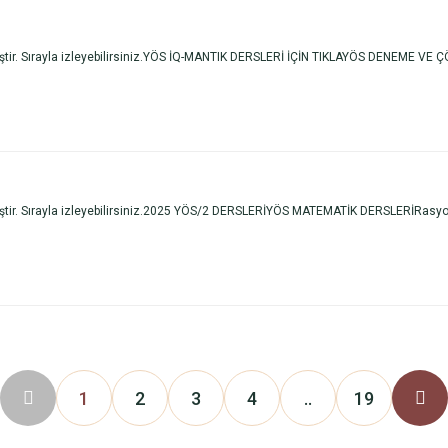
ştir. Sırayla izleyebilirsiniz.YÖS İQ-MANTIK DERSLERİ İÇİN TIKLAYÖS DENEME 
. Sırayla izleyebilirsiniz.2025 YÖS/2 DERSLERİYÖS MATEMATİK DERSLERİRasyonel Sa
1
2
3
4
..
19