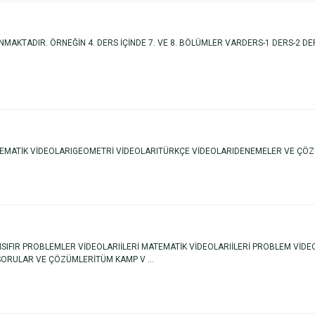
MAKTADIR. ÖRNEĞİN 4. DERS İÇİNDE 7. VE 8. BÖLÜMLER VARDERS-1 DERS-2 DER
TEMATİK VİDEOLARIGEOMETRİ VİDEOLARITÜRKÇE VİDEOLARIDENEMELER VE ÇÖZÜ
ARISIFIR PROBLEMLER VİDEOLARIİLERİ MATEMATİK VİDEOLARIİLERİ PROBLEM V
ORULAR VE ÇÖZÜMLERİTÜM KAMP V ...