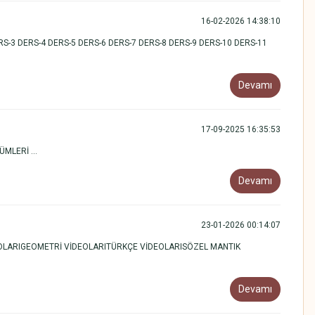
16-02-2026 14:38:10
S-3 DERS-4 DERS-5 DERS-6 DERS-7 DERS-8 DERS-9 DERS-10 DERS-11
Devamı
17-09-2025 16:35:53
MLERİ ...
Devamı
23-01-2026 00:14:07
İDEOLARIGEOMETRİ VİDEOLARITÜRKÇE VİDEOLARISÖZEL MANTIK
Devamı