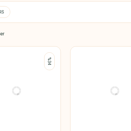
RS
ler
%34