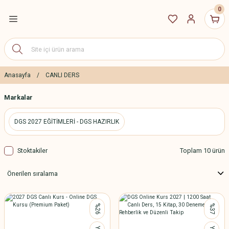
0
Geri Dön
ETLERİ
DGS 2027 Eğitim
Paketleri
Anasayfa
CANLI DERS
Markalar
ALES 2027 Eğitim
Paketleri
DGS 2027 EĞİTİMLERİ - DGS HAZIRLIK
2027 YÖS Canlı Dersler
Stoktakiler
Toplam 10 ürün
Erken Kayıt İndirim
Paketleri
%26
%37