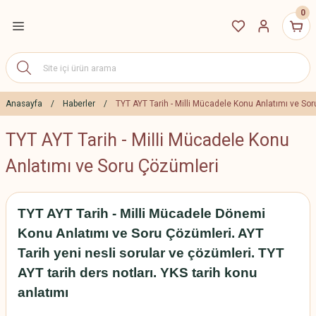
0
Geri Dön
ETLERİ
DGS 2027 Eğitim
Paketleri
Anasayfa
Haberler
TYT AYT Tarih - Milli Mücadele Konu Anlatımı ve So
TYT AYT Tarih - Milli Mücadele Konu
ALES 2027 Eğitim
Paketleri
Anlatımı ve Soru Çözümleri
2027 YÖS Canlı Dersler
TYT AYT Tarih - Milli Mücadele Dönemi
Erken Kayıt İndirim
Paketleri
Konu Anlatımı ve Soru Çözümleri. AYT
Tarih yeni nesli sorular ve çözümleri. TYT
AYT tarih ders notları. YKS tarih konu
anlatımı