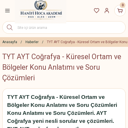
0
Geri Dön
ETLERİ
7 Eğitim Paketleri
Anasayfa
Haberler
TYT AYT Coğrafya - Küresel Ortam ve Bölgeler Konu
TYT AYT Coğrafya - Küresel Ortam ve
27 Eğitim Paketleri
Bölgeler Konu Anlatımı ve Soru
2027 YÖS Canlı Dersler
Çözümleri
yıt İndirim Paketleri
TYT AYT Coğrafya - Küresel Ortam ve
Bölgeler Konu Anlatımı ve Soru Çözümleri
Konu Anlatımı ve Soru Çözümleri. AYT
Coğrafya yeni nesli sorular ve çözümleri.