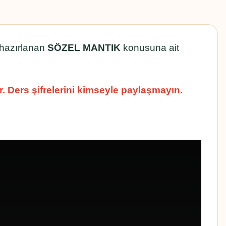
hazırlanan
SÖZEL MANTIK
konusuna ait
dır. Ders şifrelerini kimseyle paylaşmayın.