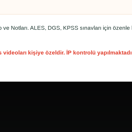
 Notları. ALES, DGS, KPSS sınavları için özenle 
ers videoları kişiye özeldir. İP kontrolü yapılmakta