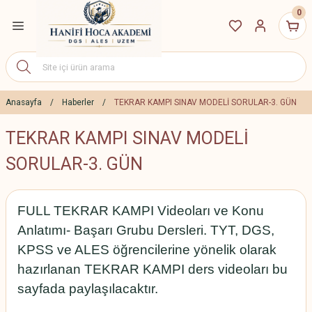
0
Geri Dön
ETLERİ
7 Eğitim Paketleri
Anasayfa
Haberler
TEKRAR KAMPI SINAV MODELİ SORULAR-3. GÜN
TEKRAR KAMPI SINAV MODELİ
27 Eğitim Paketleri
SORULAR-3. GÜN
S Canlı Dersler
FULL TEKRAR KAMPI Videoları ve Konu
yıt İndirim Paketleri
Anlatımı- Başarı Grubu Dersleri. TYT, DGS,
KPSS ve ALES öğrencilerine yönelik olarak
hazırlanan TEKRAR KAMPI ders videoları bu
sayfada paylaşılacaktır.