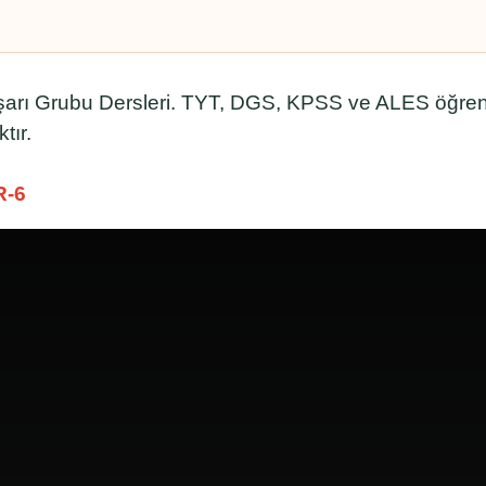
aşarı Grubu Dersleri. TYT, DGS, KPSS ve ALES öğren
tır.
R-6