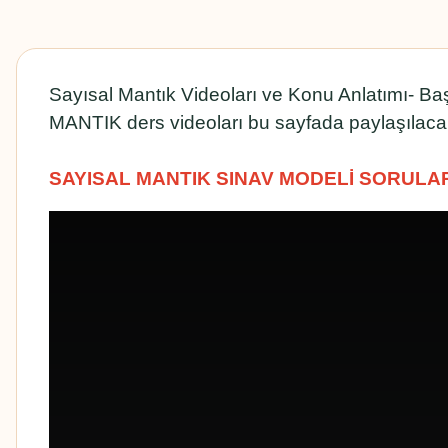
Sayısal Mantık Videoları ve Konu Anlatımı- B
MANTIK ders videoları bu sayfada paylaşılacak
SAYISAL MANTIK SINAV MODELİ SORULA