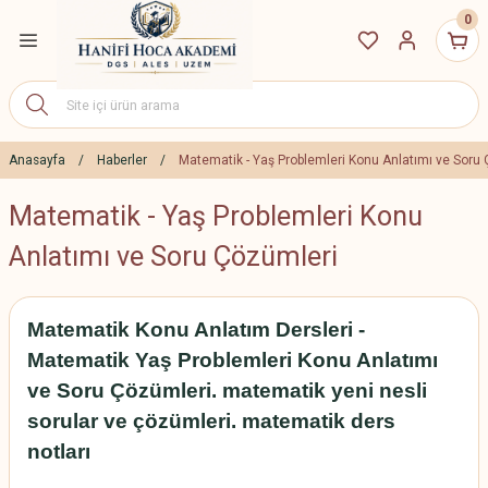
0
Geri Dön
ETLERİ
7 Eğitim Paketleri
Anasayfa
Haberler
Matematik - Yaş Problemleri Konu Anlatımı ve Soru
Matematik - Yaş Problemleri Konu
27 Eğitim Paketleri
Anlatımı ve Soru Çözümleri
S Canlı Dersler
Matematik Konu Anlatım Dersleri -
yıt İndirim Paketleri
Matematik Yaş Problemleri Konu Anlatımı
ve Soru Çözümleri. matematik yeni nesli
sorular ve çözümleri. matematik ders
notları