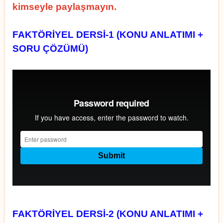
kimseyle paylaşmayın.
FAKTÖRİYEL DERSİ-1 (KONU ANLATIMI +
SORU ÇÖZÜMÜ)
FAKTÖRİYEL DERSİ-2 (KONU ANLATIMI +