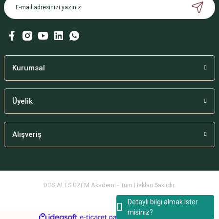
Kurumsal
Üyelik
Alışveriş
DGS ALES UZEM Akademi - Tüm Hakları Saklıdır.
Detaylı bilgi almak ister
misiniz?
ideasoft
ile
e-