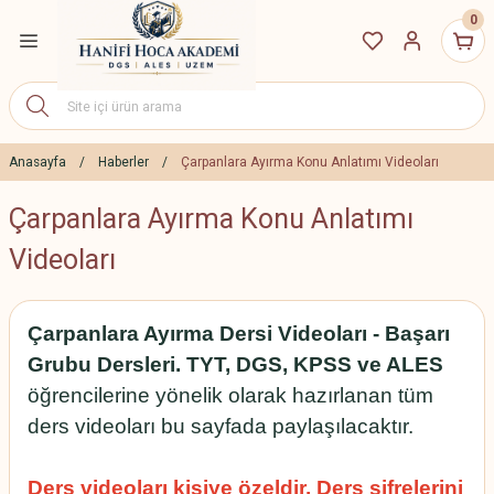
0
Geri Dön
ETLERİ
DGS 2027 Eğitim
Paketleri
Anasayfa
Haberler
Çarpanlara Ayırma Konu Anlatımı Videoları
Çarpanlara Ayırma Konu Anlatımı
ALES 2027 Eğitim
Paketleri
Videoları
2027 YÖS Canlı Dersler
Çarpanlara Ayırma Dersi Videoları - Başarı
Erken Kayıt İndirim
Paketleri
Grubu Dersleri. TYT, DGS, KPSS ve ALES
öğrencilerine yönelik olarak hazırlanan tüm
ders videoları bu sayfada paylaşılacaktır.
Ders videoları kişiye özeldir. Ders şifrelerini