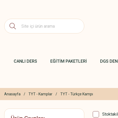
CANLI DERS
EĞİTİM PAKETLERİ
DGS DE
Anasayfa
TYT - Kamplar
TYT - Türkçe Kampı
Stoktaki