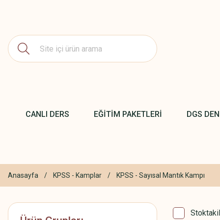
CANLI DERS
EĞİTİM PAKETLERİ
DGS DE
Anasayfa
KPSS - Kamplar
KPSS - Sayısal Mantık Kampı
Stoktaki