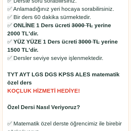
✅
Derste soru sorabilirsiniz.
✅
Anlamadığınız yeri hocaya sorabilirsiniz.
✅
Bir ders 60 dakika sürmektedir.
✅
ONLİNE
1 Ders ücreti
3000 TL
yerine
2000 TL'dir.
✅
YÜZ YÜZE
1 Ders ücreti
3000 TL
yerine
1500 TL'dir.
✅
Dersler seviye seviye işlenmektedir.
TYT AYT LGS DGS KPSS ALES matematik
özel ders
KOÇLUK HİZMETİ HEDİYE!
Özel Dersi Nasıl Veriyoruz?
✅
Matematik özel derste öğrencimiz ile birebir