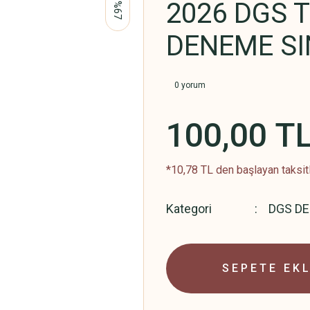
2026 DGS T
%67
DENEME SI
0 yorum
100,00 T
*10,78 TL den başlayan taksitl
Kategori
DGS D
SEPETE EK