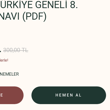
ÜRKİYE GENELİ 8.
NAVI (PDF)
L
300,00 TL
erle!
ENEMELER
LE
HEMEN AL