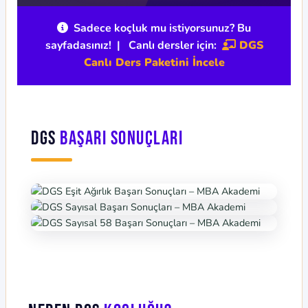
Sadece koçluk mu istiyorsunuz? Bu
sayfadasınız! | Canlı dersler için:
DGS
Canlı Ders Paketini İncele
DGS
Başarı Sonuçları