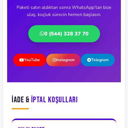
Paketi satın aldıktan sonra WhatsApp'tan bize
ulaş, koçluk sürecin hemen başlasın.
0 (544) 328 37 70
YouTube
Instagram
Telegram
İade &
İptal Koşulları