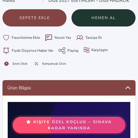
Marka
DGS 2027 EĞİTİMLERİ - DGS HAZIRLIK
SEPETE EKLE
HEMEN AL
Yorum Yaz
Tavsiye Et
Karşılaştır
Fiyatı Düşünce Haber Ver
Paylaş
Sınırlı Stok
Kampanyalı Ürün
Ürün Bilgisi
KIŞIYE ÖZEL KOÇLUK – SINAVA
KADAR YANINDA