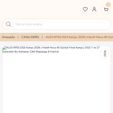
Anasayfa
CANLI DERS
ALES KPSS DGS Kampı 2026 | Hanifi Hoca 40 Günlü
%50