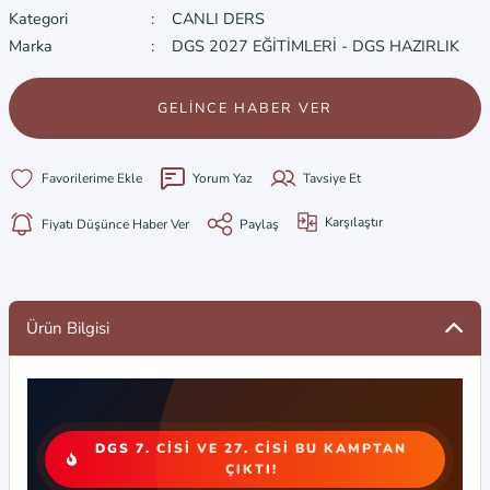
Kategori
CANLI DERS
Marka
DGS 2027 EĞİTİMLERİ - DGS HAZIRLIK
GELİNCE HABER VER
Yorum Yaz
Tavsiye Et
Karşılaştır
Fiyatı Düşünce Haber Ver
Paylaş
Ürün Bilgisi
DGS 7. CİSİ VE 27. CİSİ BU KAMPTAN
ÇIKTI!