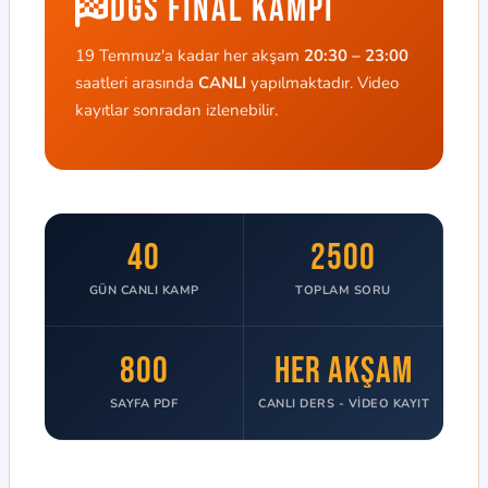
DGS Final Kampı
19 Temmuz'a kadar her akşam
20:30 – 23:00
saatleri arasında
CANLI
yapılmaktadır. Video
kayıtlar sonradan izlenebilir.
40
2500
GÜN CANLI KAMP
TOPLAM SORU
800
HER AKŞAM
SAYFA PDF
CANLI DERS - VİDEO KAYIT