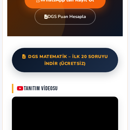
WhatsApp'tan Kayıt Ol
DGS Puan Hesapla
DGS MATEMATİK – İLK 20 SORUYU
İNDİR (ÜCRETSİZ)
Tanıtım Videosu