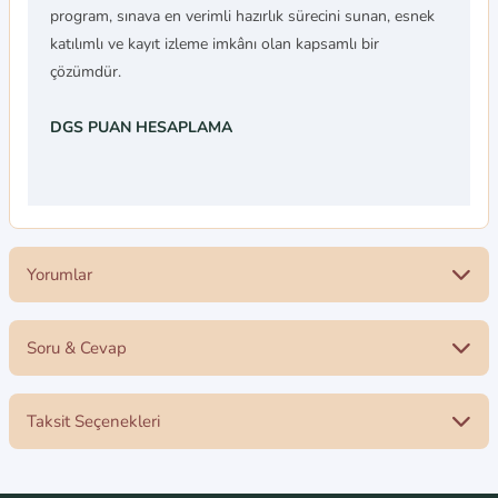
program, sınava en verimli hazırlık sürecini sunan, esnek
katılımlı ve kayıt izleme imkânı olan kapsamlı bir
çözümdür.
DGS PUAN HESAPLAMA
Yorumlar
Soru & Cevap
Bu ürüne ilk yorumu siz yapın!
Taksit Seçenekleri
Yorum Yaz
Ürün hakkında henüz soru sorulmamış.