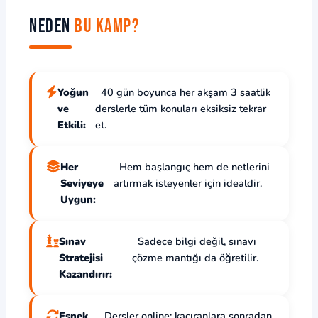
Neden
Bu Kamp?
Yoğun
40 gün boyunca her akşam 3 saatlik
ve
derslerle tüm konuları eksiksiz tekrar
Etkili:
et.
Her
Hem başlangıç hem de netlerini
Seviyeye
artırmak isteyenler için idealdir.
Uygun:
Sınav
Sadece bilgi değil, sınavı
Stratejisi
çözme mantığı da öğretilir.
Kazandırır:
Esnek
Dersler online; kaçıranlara sonradan