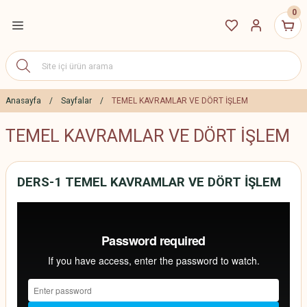
0
Geri Dön
ETLERİ
DGS 2027 Eğitim
Paketleri
Anasayfa
Sayfalar
TEMEL KAVRAMLAR VE DÖRT İŞLEM
TEMEL KAVRAMLAR VE DÖRT İŞLEM
ALES 2027 Eğitim
Paketleri
2027 YÖS Canlı Dersler
DERS-1 TEMEL KAVRAMLAR VE DÖRT İŞLEM
Erken Kayıt İndirim
Paketleri